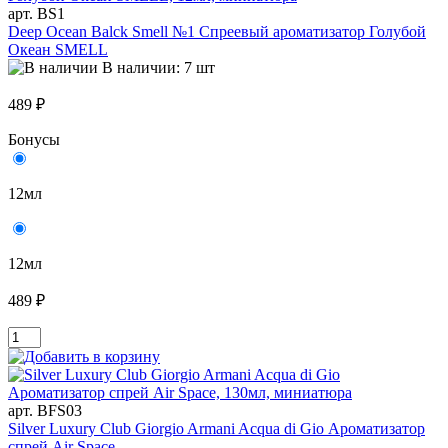
арт. BS1
Deep Ocean Balck Smell №1 Спреевый ароматизатор Голубой
Океан SMELL
В наличии: 7 шт
489 ₽
Бонусы
12мл
12мл
489 ₽
арт. BFS03
Silver Luxury Club Giorgio Armani Acqua di Gio Ароматизатор
спрей Air Space