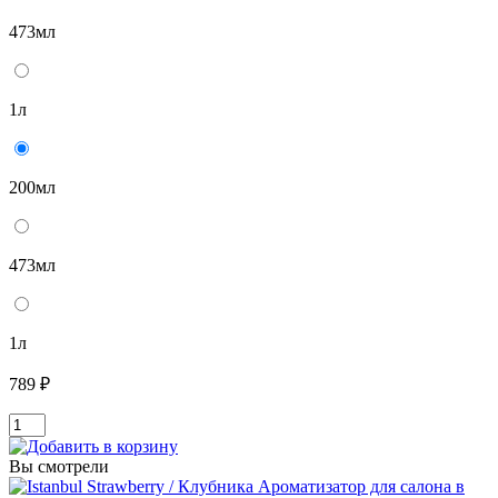
473мл
1л
200мл
473мл
1л
789 ₽
Вы смотрели