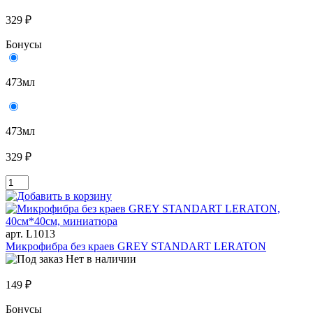
329 ₽
Бонусы
473мл
473мл
329 ₽
арт. L1013
Микрофибра без краев GREY STANDART LERATON
Нет в наличии
149 ₽
Бонусы