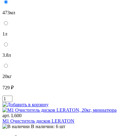
473мл
1л
3.8л
20кг
729 ₽
арт. L600
M1 Очиститель дисков LERATON
В наличии: 6 шт