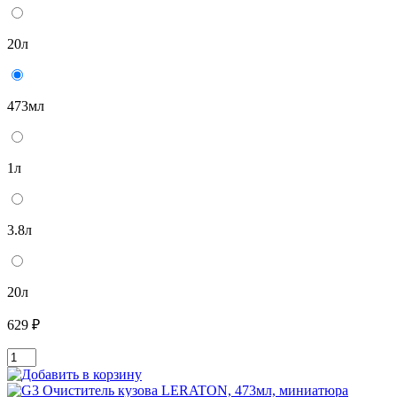
20л
473мл
1л
3.8л
20л
629 ₽