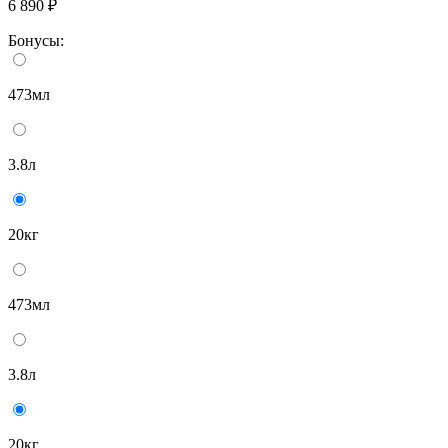
6 890 ₽
Бонусы:
473мл
3.8л
20кг
473мл
3.8л
20кг