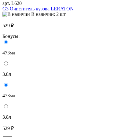
арт. L620
G3 Очиститель кузова LERATON
В наличии: 2 шт
529 ₽
Бонусы:
473мл
3.8л
473мл
3.8л
529 ₽