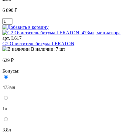
6 890 ₽
арт. L617
G2 Очиститель битума LERATON
В наличии: 7 шт
629 ₽
Бонусы:
473мл
1л
3.8л