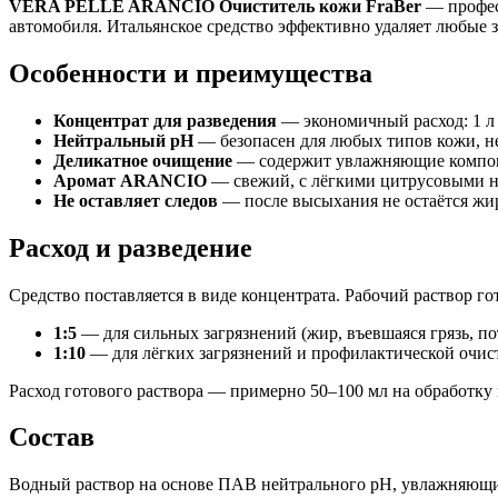
VERA PELLE ARANCIO Очиститель кожи FraBer
— профес
автомобиля. Итальянское средство эффективно удаляет любые за
Особенности и преимущества
Концентрат для разведения
— экономичный расход: 1 л к
Нейтральный pH
— безопасен для любых типов кожи, не
Деликатное очищение
— содержит увлажняющие компоне
Аромат ARANCIO
— свежий, с лёгкими цитрусовыми но
Не оставляет следов
— после высыхания не остаётся жир
Расход и разведение
Средство поставляется в виде концентрата. Рабочий раствор г
1:5
— для сильных загрязнений (жир, въевшаяся грязь, п
1:10
— для лёгких загрязнений и профилактической очис
Расход готового раствора — примерно 50–100 мл на обработку и
Состав
Водный раствор на основе ПАВ нейтрального pH, увлажняющи