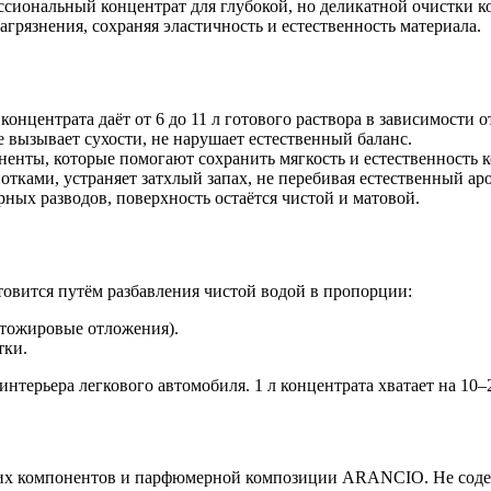
сиональный концентрат для глубокой, но деликатной очистки к
грязнения, сохраняя эластичность и естественность материала.
онцентрата даёт от 6 до 11 л готового раствора в зависимости 
 вызывает сухости, не нарушает естественный баланс.
нты, которые помогают сохранить мягкость и естественность 
тками, устраняет затхлый запах, не перебивая естественный ар
ных разводов, поверхность остаётся чистой и матовой.
отовится путём разбавления чистой водой в пропорции:
отожировые отложения).
тки.
нтерьера легкового автомобиля. 1 л концентрата хватает на 10–
х компонентов и парфюмерной композиции ARANCIO. Не содерж