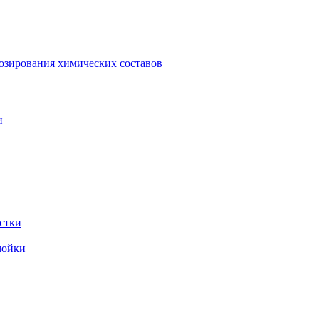
зирования химических составов
и
стки
мойки