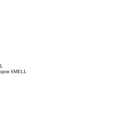
LL
аторов SMELL