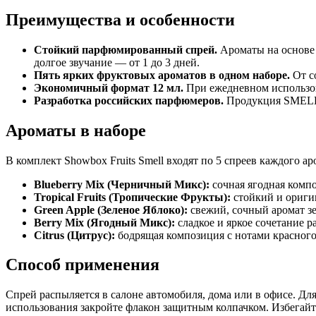
Преимущества и особенности
Стойкий парфюмированный спрей.
Ароматы на основе
долгое звучание — от 1 до 3 дней.
Пять ярких фруктовых ароматов в одном наборе.
От с
Экономичный формат 12 мл.
При ежедневном использов
Разработка российских парфюмеров.
Продукция SMELL с
Ароматы в наборе
В комплект Showbox Fruits Smell входят по 5 спреев каждого ар
Blueberry Mix (Черничный Микс):
сочная ягодная компо
Tropical Fruits (Тропические Фрукты):
стойкий и оригин
Green Apple (Зеленое Яблоко):
свежий, сочный аромат зе
Berry Mix (Ягодный Микс):
сладкое и яркое сочетание р
Citrus (Цитрус):
бодрящая композиция с нотами красного
Способ применения
Спрей распыляется в салоне автомобиля, дома или в офисе. Дл
использования закройте флакон защитным колпачком. Избегайте