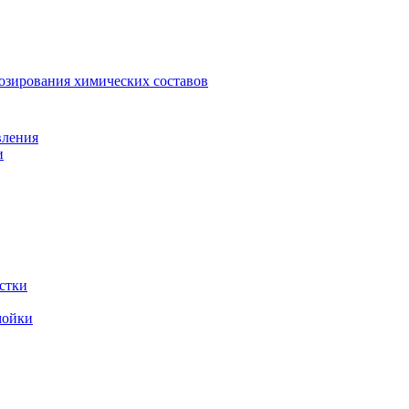
зирования химических составов
вления
и
стки
мойки