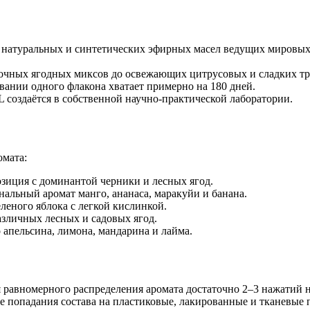
 натуральных и синтетических эфирных масел ведущих мировы
очных ягодных миксов до освежающих цитрусовых и сладких т
ании одного флакона хватает примерно на 180 дней.
оздаётся в собственной научно-практической лаборатории.
омата:
зиция с доминантой черники и лесных ягод.
альный аромат манго, ананаса, маракуйи и банана.
леного яблока с легкой кислинкой.
азличных лесных и садовых ягод.
 апельсина, лимона, мандарина и лайма.
я равномерного распределения аромата достаточно 2–3 нажатий н
 попадания состава на пластиковые, лакированные и тканевые п