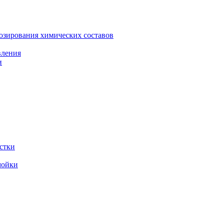
зирования химических составов
вления
и
стки
мойки