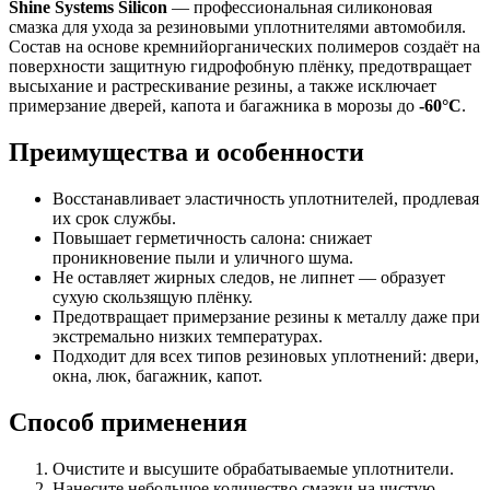
Shine Systems Silicon
— профессиональная силиконовая
смазка для ухода за резиновыми уплотнителями автомобиля.
Состав на основе кремнийорганических полимеров создаёт на
поверхности защитную гидрофобную плёнку, предотвращает
высыхание и растрескивание резины, а также исключает
примерзание дверей, капота и багажника в морозы до
-60°C
.
Преимущества и особенности
Восстанавливает эластичность уплотнителей, продлевая
их срок службы.
Повышает герметичность салона: снижает
проникновение пыли и уличного шума.
Не оставляет жирных следов, не липнет — образует
сухую скользящую плёнку.
Предотвращает примерзание резины к металлу даже при
экстремально низких температурах.
Подходит для всех типов резиновых уплотнений: двери,
окна, люк, багажник, капот.
Способ применения
Очистите и высушите обрабатываемые уплотнители.
Нанесите небольшое количество смазки на чистую