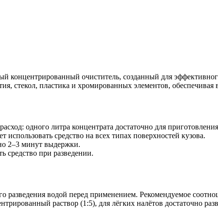
й концентрированный очиститель, созданный для эффективного 
тия, стекол, пластика и хромированных элементов, обеспечивая
сход: одного литра концентрата достаточно для приготовления 
т использовать средство на всех типах поверхностей кузова.
чно 2–3 минут выдержки.
ь средство при разведении.
го разведения водой перед применением. Рекомендуемое соотноше
нтрированный раствор (1:5), для лёгких налётов достаточно разв