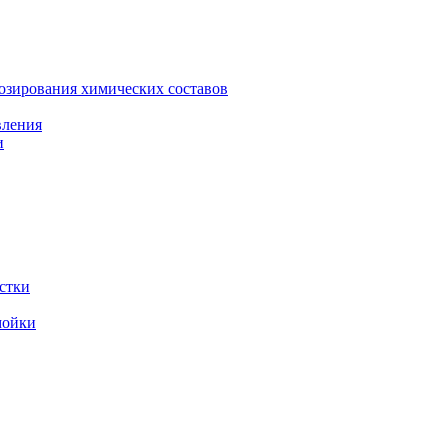
зирования химических составов
вления
и
стки
мойки