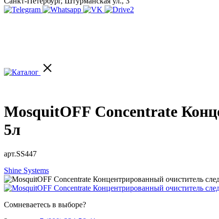
Санкт-Петербург, Штурманская ул., 3
MosquitOFF Concentrate Конц
5л
арт.SS447
Shine Systems
Сомневаетесь в выборе?