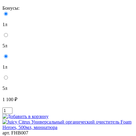
Бонусы:
1л
5л
1л
5л
1 100 ₽
арт. FHB007