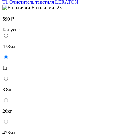
T1 Очиститель текстиля LERATON
В наличии: 23
590 ₽
Бонусы:
473мл
1л
3.8л
20кг
473мл