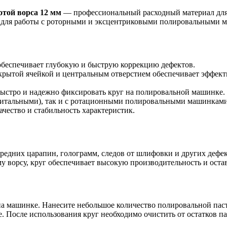
той ворса 12 мм
— профессиональный расходный материал для
н для работы с роторными и эксцентриковыми полировальными 
обеспечивает глубокую и быструю коррекцию дефектов.
крытой ячейкой и центральным отверстием обеспечивает эффект
 быстро и надежно фиксировать круг на полировальной машинке.
рбитальными), так и с ротационными полировальными машинками
чество и стабильность характеристик.
средних царапин, голограмм, следов от шлифовки и других дефе
 ворсу, круг обеспечивает высокую производительность и остав
 на машинке. Нанесите небольшое количество полировальной пас
. После использования круг необходимо очистить от остатков п