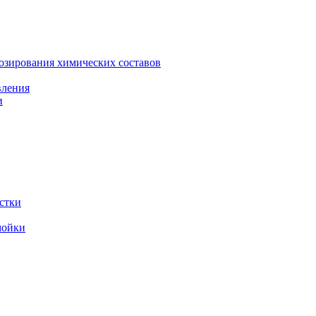
зирования химических составов
вления
и
стки
мойки