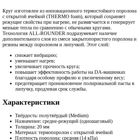
Круг изготовлен из инновационного термостойкого поролона
с открытой ячейкой (THERMO foam), который сохраняет
режущие свойства при нагреве, не размягчается и генерирует
меньше тепла по сравнению с обычными кругами.
Технология ALL-ROUNDER подразумевает наличие
дополнительного слоя из смеси закрытопористого поролона и
резины между поролоном и липучкой. Этот слой:
снижает вибрацию;
уменьшает нагрев;
увеличивает прочность круга;
повышает эффективность работы на DA-машинках
благодаря особому профилю и увеличенному весу;
предотвращает проникновение полировальной пасты в
липучку, продлевая срок службы.
Характеристики
Твёрдость: полутвёрдый (Medium)
Назначение: средне-режущий (одношаговый)
Толщина: 20 мм
Материал: термопоролон с открытой ячейкой
Плотность поролона: средняя (14 кПа)