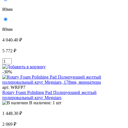
80мм
80мм
4 040.40 ₽
5 772 ₽
-30%
арт. WRFP7
Rotary Foam Polishing Pad Полирующий желтый
полировальный круг Meguiars
В наличии: 1 шт
1 448.30 ₽
2 069 ₽