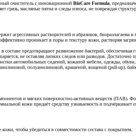
ный очиститель с инновационной
BioCare Formula
, предназна
ет грязь, масляные пятна и следы износа, не повреждая структу
ержит агрессивных растворителей и абразивов, биоразлагаема и
эффективно проникает в поры и текстуру кожи, растворяя загря
 составе предотвращают размножение бактерий, обеспечивая г
аряется, не оставляя липких следов или разводов. Достаточно п
истки автомобильных сидений, кожаной мебели, одежды, обуви, 
нилиновой, полуанилиновой, крашеной, вощеной (pull-up), байк
омпонентов и мягких поверхностно-активных веществ (ПАВ). Фо
миальной кожи придаёт средству узнаваемость и подчёркивает е
 кожи, чтобы убедиться в совместимости состава с покрытием.