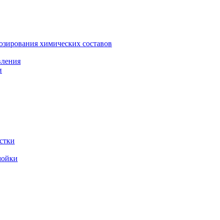
зирования химических составов
вления
и
стки
мойки