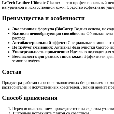
LeTech Leather Ultimate Cleaner
— это профессиональный пен
натуральной и искусственной кожи. Средство эффективно удаля
Преимущества и особенности
Экологичная формула (BioCare):
Водная основа, не сод
Высокая пенообразующая способность:
Обильная пена 
расходе.
Антибактериальный эффект:
Специальные компоненты в
Не требует смывания:
Активная фаза очистки быстро исп
Универсальность применения:
Идеально подходит для ч
Безопасность для разных типов кожи:
Эффективен для а
замши и нубука.
Состав
Продукт разработан на основе экологичных биоразлагаемых к
растворителей и искусственных красителей. Лёгкий аромат пре
Способ применения
Перед использованием проведите тест на скрытом участке
Тщательно встряхните флакон со средством.