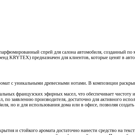
арфюмированный спрей для салона автомобиля, созданный по м
нд KRYTEX) предназначен для клиентов, которые ценят в авто
мат с уникальными древесными нотами. В композиции раскрыва
альных французских эфирных масел, что обеспечивает чистоту и 
, по заявлению производителя, достаточно для активного исполь
иля, но и для использования дома или в офисе, позволяя создат
ытия и стойкого аромата достаточно нанести средство на текст