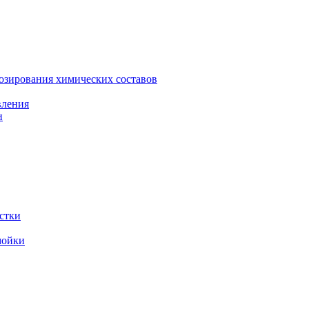
зирования химических составов
вления
и
стки
мойки