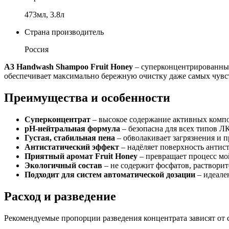
473мл, 3.8л
Страна производитель
Россия
A3 Handwash Shampoo Fruit Honey
– суперконцентрированный
обеспечивает максимально бережную очистку даже самых чувс
Преимущества и особенности
Суперконцентрат
– высокое содержание активных компо
pH-нейтральная формула
– безопасна для всех типов Л
Густая, стабильная пена
– обволакивает загрязнения и 
Антистатический эффект
– надёляет поверхность анти
Приятный аромат Fruit Honey
– превращает процесс мо
Экологичный состав
– не содержит фосфатов, растворит
Подходит для систем автоматической дозации
– идеале
Расход и разведение
Рекомендуемые пропорции разведения концентрата зависят от с