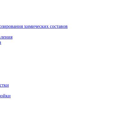
зирования химических составов
вления
и
стки
мойки