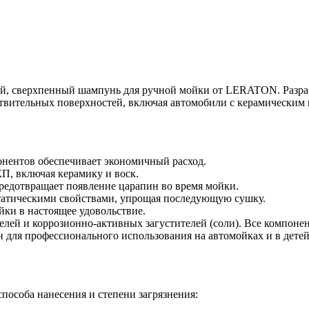
, сверхпенный шампунь для ручной мойки от LERATON. Разрабо
твительных поверхностей, включая автомобили с керамическим
нентов обеспечивает экономичный расход.
КП, включая керамику и воск.
предотвращает появление царапин во время мойки.
статическими свойствами, упрощая последующую сушку.
йки в настоящее удовольствие.
елей и коррозионно-активных загустителей (соли). Все компоне
н для профессионального использования на автомойках и в дете
пособа нанесения и степени загрязнения: