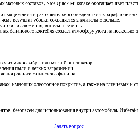
ых матовых составов, Nice Quick Milkshake обогащает цвет плас
 от выцветания и разрушительного воздействия ультрафиолетовы
я чему результат уборки сохраняется значительно дольше.
, матового алюминия, винила и резины.
апах бананового коктейля создает атмосферу уюта на несколько д
етку из микрофибры или мягкий аппликатор.
аления пыли и легких загрязнений.
учения ровного сатинового финиша.
анах, имеющих олеофобное покрытие, а также на глянцевых и с
тов, безопасен для использования внутри автомобиля. Избегайт
Задать вопрос