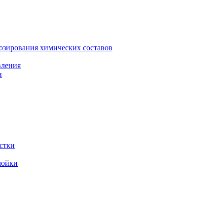
зирования химических составов
вления
и
стки
мойки