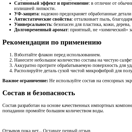
Сатиновый эффект и притемнение
: в отличие от обычн
излишней липкости.
УФ-защита
: надежно предохраняет обработанные детали
Антистатические свойства
: отталкивает пыль, благодар
Универсальность
: безопасен для пластика, кожи, дерева
Долговременный аромат
: приятный, не «химический» з
Рекомендации по применению
Взболтайте флакон перед использованием.
Нанесите небольшое количество состава на чистую салф
Аккуратно протрите обрабатываемую поверхность для уд
Располируйте деталь сухой чистой микрофиброй для пол
Важное ограничение:
Не используйте состав на сенсорных экр
Состав и безопасность
Состав разработан на основе качественных импортных компонен
попадании промойте большим количеством воды.
Отзывов пока нет...
Оставьте первый отзыв