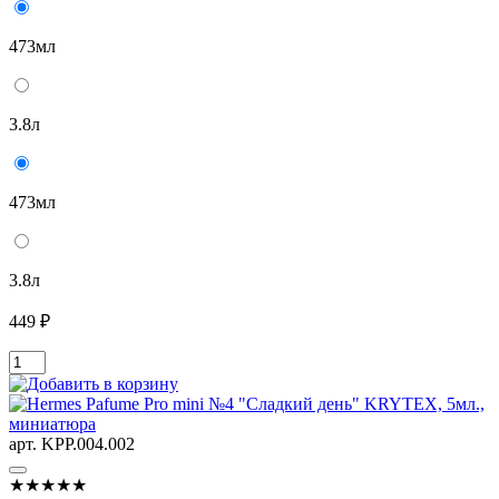
473мл
3.8л
473мл
3.8л
449 ₽
арт. KРР.004.002
★★★★★