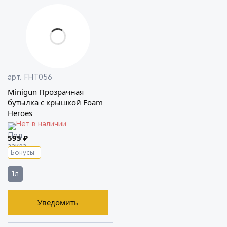
арт. FHT056
Minigun Прозрачная
бутылка c крышкой Foam
Heroes
Нет в наличии
595 ₽
Бонусы:
1л
Уведомить