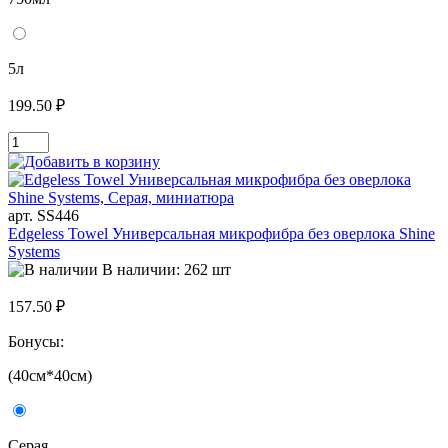
5л
199.50 ₽
арт. SS446
Edgeless Towel Универсальная микрофибра без оверлока Shine
Systems
В наличии: 262 шт
157.50 ₽
Бонусы:
(40см*40см)
Серая