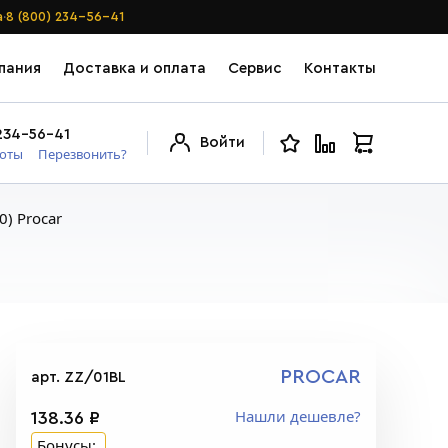
·
а
8 (800) 234-56-41
пания
Доставка и оплата
Сервис
Контакты
234-56-41
Войти
боты
Перезвонить?
0) Procar
PROCAR
арт. ZZ/01BL
Нашли дешевле?
138.36 ₽
Бонусы: