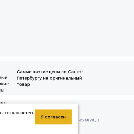
Самые низкие цены по Санкт-
Петербургу на оригинальный
товар
ит
+7 (800) 234-56-41
вы соглашаетесь
Я согласен
Санкт-Петербург, Штурманская ул., 3