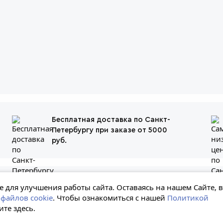
Бесплатная доставка по Санкт-
Петербургу при заказе от 5000
руб.
енная на сайте информация, включая стоимость и наличие товара, нос
 для улучшения работы сайта. Оставаясь на нашем Сайте, 
ельный характер и не является публичной офертой
файлов cookie
. Чтобы ознакомиться с нашей
Политикой
ите здесь.