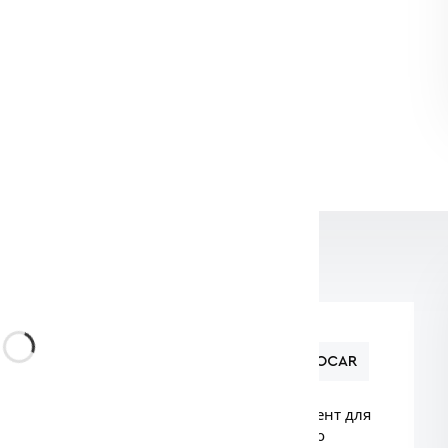
тесь в выборе?
 (800) 234-56-41
т наш специалист
PROCAR
1BL)
— это сменный распылительный элемент для
в. Изделие изготовлено из износостойкого