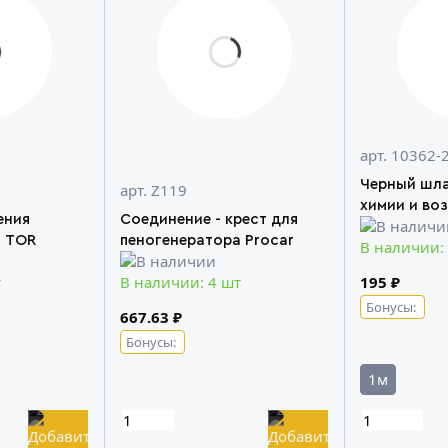
арт. 10362-
Черный шла
арт. Z119
химии и во
ения
Соединение - крест для
а TOR
пеногенератора Procar
В наличии:
195 ₽
т
В наличии: 4 шт
Бонусы:
667.63 ₽
Бонусы:
1м