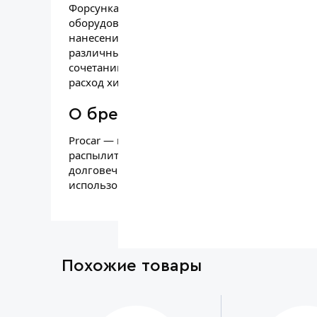
Форсунка предназначена для установки в спрее
оборудование других производителей с анало
нанесения активной пены при бесконтактной 
различных поверхностей моющими и чистящи
сочетанию диаметра и давления форсунка об
расход химии.
О бренде Procar
Procar — итальянский производитель профес
распылителей, работающий на рынке с 1962 г
долговечностью и продуманной конструкцией
использования на автомойках и в клининговых
Похожие товары