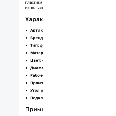
пластика (полиамида), обеспечивает стабильн
использования на автомойках и в детейлинго
Характеристики
Артикул производителя:
ZZ/01BL
Бренд:
Procar (Италия)
Тип:
форсунка для спреера / пеногенератор
Материал:
пластик (полиамид)
Цвет:
синий
Диаметр сопла:
1,1 мм
Рабочее давление:
6 бар
Производительность:
1,67 л/мин
Угол распыла:
80°
Подключение:
накидная гайка
Применение