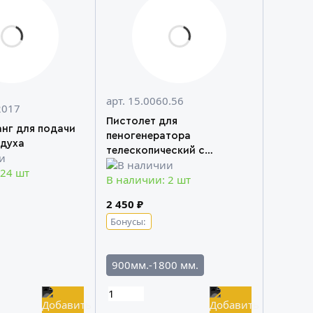
арт. 15.0060.56
2017
Пистолет для
нг для подачи
пеногенератора
здуха
телескопический с
большим пенным соплом
 24 шт
В наличии: 2 шт
2 450 ₽
Бонусы:
900мм.-1800 мм.