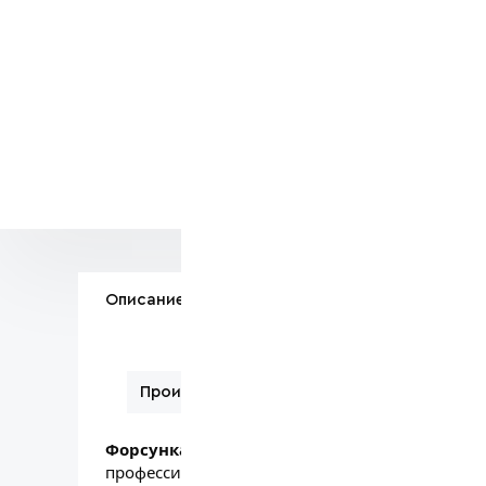
Сомневае
Звоните:
+7
Вам поможе
Описание
Вопросы по товару
Производитель
Форсунка спреерная синяя Procar (арт. ZZ/0
профессиональных пеногенераторов и спрееро