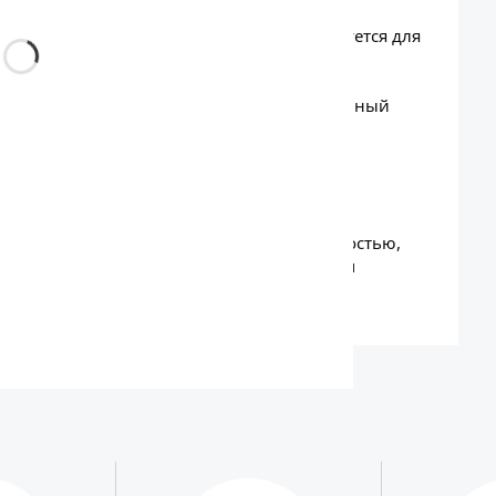
ры и пеногенераторы Procar, а также в
гичным посадочным местом. Она используется для
мойке автомобилей, а также для обработки
ми средствами. Благодаря оптимальному
еспечивает равномерный факел и экономичный
сионального пенного оборудования и
ода. Продукция бренда отличается надёжностью,
, что подтверждается многолетним опытом
 службах по всему миру.