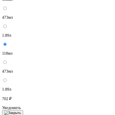
473мл
1.89л
118мл
473мл
1.89л
702 ₽
Уведомить