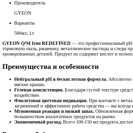
Производитель
GYEON
Варианты
500мл, 1л
GYEON Q²M Iron REDEFINED
— это профессиональный pH-н
тормозную пыль, ржавчину, металлические частицы и следы пр
хромированных деталей. Продукт не содержит кислот и полнос
Преимущества и особенности
Нейтральный pH и бескислотная формула.
Абсолютно б
мягкие крыши.
Гелевая консистенция.
Благодаря густой текстуре средс
воздействие.
Фиолетовая цветовая индикация.
При контакте с метал
загрязнений и эффективнее работа средства — вы всегда в
Мгновенная реакция и низкий запах.
Обновленная форм
большинством аналогичных продуктов на рынке.
Экономичный расход.
Всего 100-150 мл продукта доста