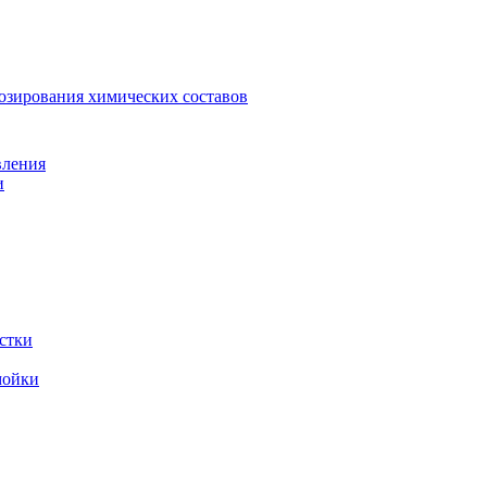
зирования химических составов
вления
и
стки
мойки