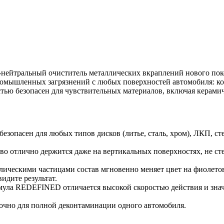
ейтральный очиститель металлических вкраплений нового поко
омышленных загрязнений с любых поверхностей автомобиля: кол
тью безопасен для чувствительных материалов, включая керами
езопасен для любых типов дисков (литье, сталь, хром), ЛКП, ст
тво отлично держится даже на вертикальных поверхностях, не ст
лическими частицами состав мгновенно меняет цвет на фиолето
идите результат.
ула REDEFINED отличается высокой скоростью действия и знач
точно для полной деконтаминации одного автомобиля.