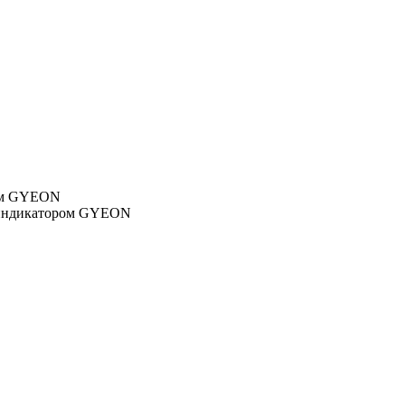
ром GYEON
с индикатором GYEON