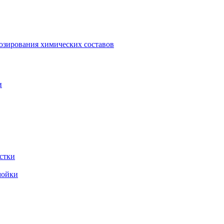
зирования химических составов
и
стки
мойки