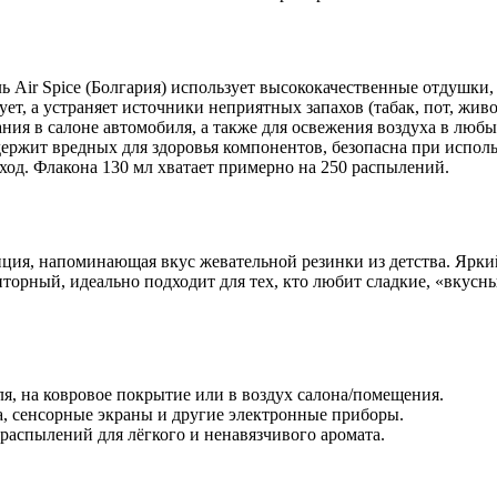
 Air Spice (Болгария) использует высококачественные отдушки,
ет, а устраняет источники неприятных запахов (табак, пот, жив
ния в салоне автомобиля, а также для освежения воздуха в любы
ержит вредных для здоровья компонентов, безопасна при испол
од. Флакона 130 мл хватает примерно на 250 распылений.
иция, напоминающая вкус жевательной резинки из детства. Ярк
торный, идеально подходит для тех, кто любит сладкие, «вкусны
я, на ковровое покрытие или в воздух салона/помещения.
а, сенсорные экраны и другие электронные приборы.
аспылений для лёгкого и ненавязчивого аромата.