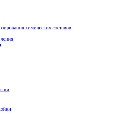
зирования химических составов
вления
и
стки
мойки