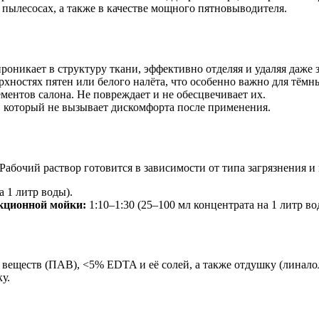
 пылесосах, а также в качестве мощного пятновыводителя.
оникает в структуру ткани, эффективно отделяя и удаляя даже з
хностях пятен или белого налёта, что особенно важно для тёмн
ентов салона. Не повреждает и не обесцвечивает их.
, который не вызывает дискомфорта после применения.
Рабочий раствор готовится в зависимости от типа загрязнения и 
а 1 литр воды).
акционной мойки:
1:10–1:30 (25–100 мл концентрата на 1 литр во
ществ (ПАВ), <5% EDTA и её солей, а также отдушку (линалол,
у.