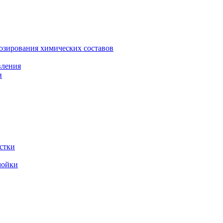
зирования химических составов
вления
и
стки
мойки