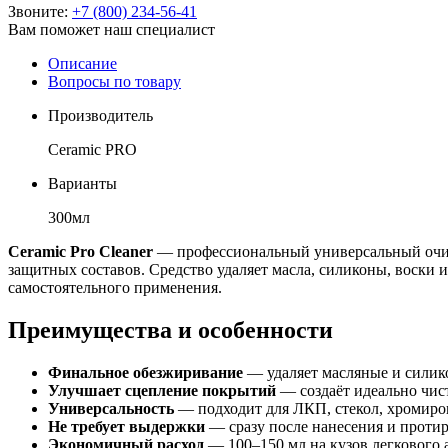
Звоните:
+7 (800) 234-56-41
Вам поможет наш специалист
Описание
Вопросы по товару
Производитель
Ceramic PRO
Варианты
300мл
Ceramic Pro Cleaner
— профессиональный универсальный очист
защитных составов. Средство удаляет масла, силиконы, воски 
самостоятельного применения.
Преимущества и особенности
Финальное обезжиривание
— удаляет масляные и силико
Улучшает сцепление покрытий
— создаёт идеально чис
Универсальность
— подходит для ЛКП, стекол, хромиров
Не требует выдержки
— сразу после нанесения и протир
Экономичный расход
— 100–150 мл на кузов легкового 