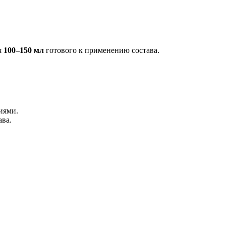
я
100–150 мл
готового к применению состава.
иями.
ава.