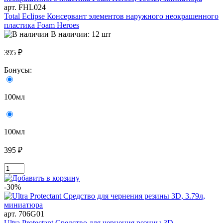
арт. FHL024
Total Eclipse Консервант элементов наружного неокрашенного
пластика Foam Heroes
В наличии: 12 шт
395 ₽
Бонусы:
100мл
100мл
395 ₽
-30%
арт. 706G01
Ultra Protectant Средство для чернения резины 3D