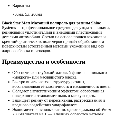
Варианты
750мл, 5л, 200мл
Black Star Matt Матовый полироль для резины Shine
Systems
— профессиональное средство для ухода за шинами,
резиновыми уплотнителями и внешними пластиковыми
деталями автомобиля. Состав на основе полисилоксанов и
кремнийорганических полимеров придаёт обработанным
поверхностям естественный матовый ухоженный вид без
жирного блеска и разводов.
Преимущества и особенности
Обеспечивает глубокий матовый финиш — никакого
«мокрого» или маслянистого блеска.
Быстро впитывается в структуру резины,
восстанавливая её эластичность и насыщенность цвета.
Обладает антистатическим эффектом: обработанная
поверхность отталкивает пыль и мелкую грязь.
Защищает резину от пересыхания, растрескивания и
вредного воздействия ультрафиолета.
Экономичен в использовании: одного флакона объёмом
750 мл хватает на 15–20 полных обработок четырёх