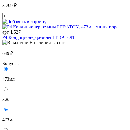
3 799 ₽
арт. L527
P4 Кондиционер резины LERATON
В наличии: 25 шт
649 ₽
Бонусы:
473мл
3.8л
473мл