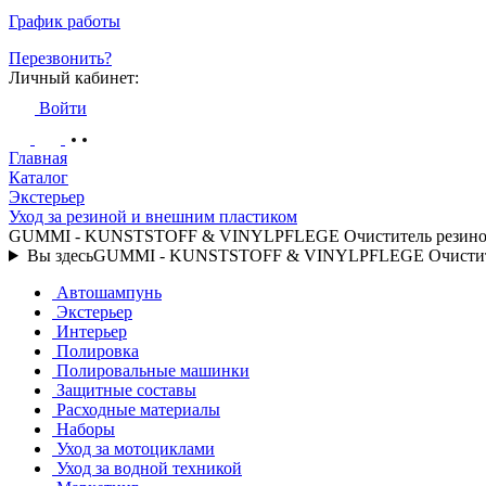
График работы
Перезвонить?
Личный кабинет:
Войти
Главная
Каталог
Экстерьер
Уход за резиной и внешним пластиком
GUMMI - KUNSTSTOFF & VINYLPFLEGE Очиститель резиновы
Вы здесь
GUMMI - KUNSTSTOFF & VINYLPFLEGE Очистител
Автошампунь
Экстерьер
Интерьер
Полировка
Полировальные машинки
Защитные составы
Расходные материалы
Наборы
Уход за мотоциклами
Уход за водной техникой