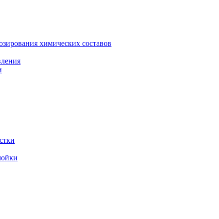
зирования химических составов
вления
и
стки
мойки