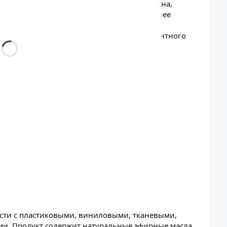
е пудровые ноты с оттенками нежного пиона,
 кокетливые верхние ноты раскрывают более
Отличительный характер уникальной розы
е тонкими нотами теплого янтаря и элегантного
я.
ликатор.
5 секунд для пропитки.
е.
ости с пластиковыми, виниловыми, тканевыми,
. Продукт содержит натуральные эфирные масла,