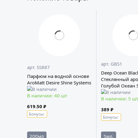
арт. GBS1
арт. SS887
Deep Ocean Blac
Парфюм на водной основе
Стеклянный аро
AroMatt Desire Shine Systems
Голубой Океан 
В наличии: 40 шт
В наличии: 5 ш
619.50 ₽
389 ₽
Бонусы:
Бонусы:
200мл
5мл.