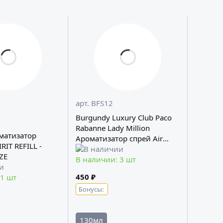
арт. BFS12
Burgundy Luxury Club Paco
Rabanne Lady Million
оматизатор
Ароматизатор спрей Air
Space
ZE
В наличии: 3 шт
450 ₽
 1 шт
Бонусы:
130мл