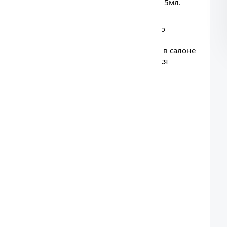
5мл.
ароматизатор Цветочный сад SMELL
— это
нном флаконе объёмом 5 мл. Разработан
 масел мировых производителей. Создаёт в салоне
омпонентный аромат, который раскрывается
и
 от 1 до 3 дней.
ющаяся со временем.
х масел и концентрированных отдушек.
 подходит для любого интерьера.
считан на 90 дней.
 доме и офисе.
lower Garden