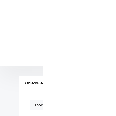
Сомневае
Звоните:
+
Вам поможе
Описание
Вопросы по товару
Производитель