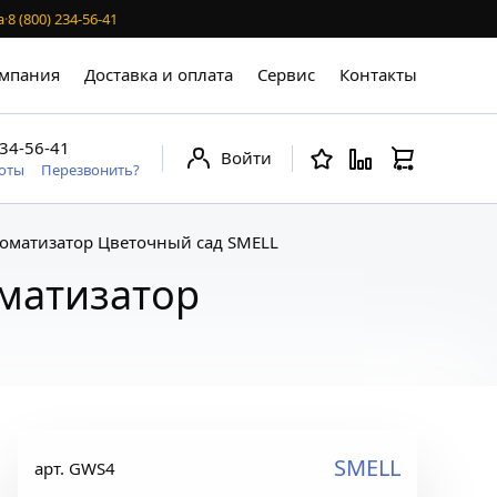
а
·
8 (800) 234-56-41
мпания
Доставка и оплата
Сервис
Контакты
234-56-41
Войти
боты
Перезвонить?
роматизатор Цветочный сад SMELL
оматизатор
SMELL
арт. GWS4