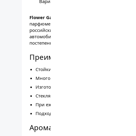
Варианты
Flower Garden White Smell №4 Стеклянный 
парфюмерный ароматизатор в изящном стекля
российскими парфюмерами на основе эфирных
автомобиля, дома или офисе сложный многок
постепенно.
Преимущества и особенност
Стойкий парфюмерный аромат, действующий
Многокомпонентная композиция, раскрыва
Изготовлен на основе натуральных эфирны
Стеклянный флакон с эстетичным дизайном
При ежедневном использовании флакон рас
Подходит для использования в автомобиле,
Ароматическая композиция F