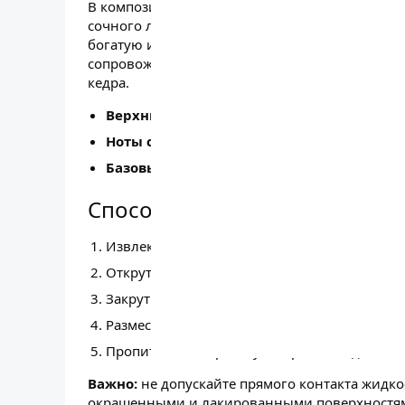
В композиции элегантно сочетаются цветочны
сочного личи и весенней фрезии. Воздушные,
богатую и чувственную ноту сердца — розу. 
сопровождается магнолией и ландышем, а такж
кедра.
Верхние ноты:
пион, личи, весенняя фрези
Ноты сердца:
роза, магнолия, ландыш.
Базовые ноты:
янтарь, кедр.
Способ применения
Извлеките флакон из упаковки.
Открутите крышку и снимите защитный апп
Закрутите крышку и переверните флакон на 
Разместите ароматизатор в выбранном мест
Пропитывайте крышку 1–2 раза в неделю.
Важно:
не допускайте прямого контакта жидк
окрашенными и лакированными поверхностями