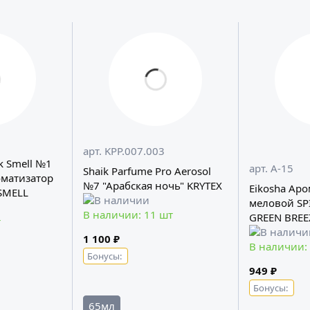
арт. KРР.007.003
k Smell №1
арт. A-15
Shaik Parfume Pro Aerosol
матизатор
№7 "Арабская ночь" KRYTEX
Eikosha Ар
SMELL
меловой SPIRIT REFILL -
В наличии: 11 шт
GREEN BREE
т
1 100 ₽
В наличии:
Бонусы:
949 ₽
Бонусы:
65мл