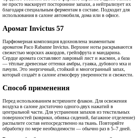
не просто маскирует посторонние запахи, а нейтрализует их
благодаря специальным ферментам в составе. Подходит для
использования в салоне автомобиля, дома или в офисе.
Аромат Invictus 57
Парфюмерная композиция вдохновлена знаменитым
ароматом Paco Rabanne Invictus. Верхние ноты раскрываются
свежестью морских аккордов, грейпфрута и мандарина.
Сердце аромата составляют лавровый лист и жасмин, а база
— тёплые древесные оттенки амбры, гуаяка, дубового мха и
пачули. Это энергичный, стойкий и многогранный запах,
который создаёт в салоне атмосферу уверенности и свежести.
Способ применения
Перед использованием встряхните флакон. Для освежения
воздуха в салоне достаточно одного-двух нажатий в
центральной части. Для устранения запахов из текстильных
поверхностей (коврики, обивка сидений, багажное отделение)
распылите состав непосредственно на ткань. Повторяйте
обработку по мере необходимости — обычно раз в 5–7 дней.