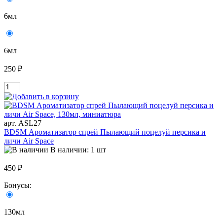
6мл
6мл
250 ₽
арт. ASL27
BDSM Ароматизатор спрей Пылающий поцелуй персика и
личи Air Space
В наличии: 1 шт
450 ₽
Бонусы:
130мл