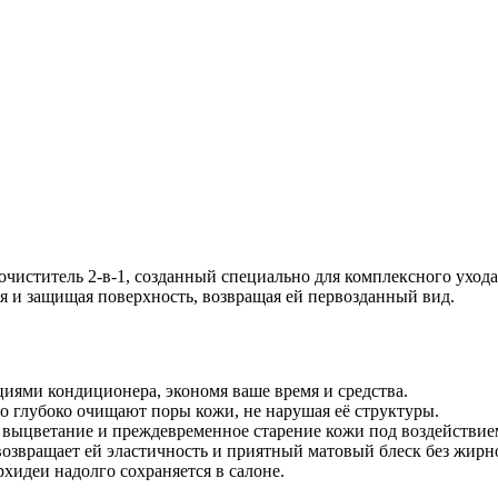
чиститель 2-в-1, созданный специально для комплексного ухода
я и защищая поверхность, возвращая ей первозданный вид.
иями кондиционера, экономя ваше время и средства.
но глубоко очищают поры кожи, не нарушая её структуры.
выцветание и преждевременное старение кожи под воздействие
 возвращает ей эластичность и приятный матовый блеск без жирн
рхидеи надолго сохраняется в салоне.