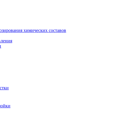
зирования химических составов
вления
и
стки
мойки