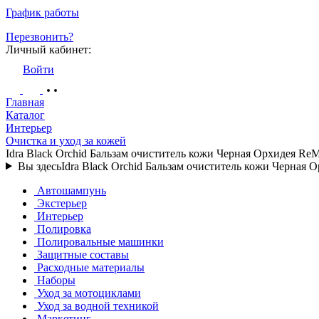
График работы
Перезвонить?
Личный кабинет:
Войти
Главная
Каталог
Интерьер
Очистка и уход за кожей
Idra Black Orchid Бальзам очиститель кожи Черная Орхидея Re
Вы здесь
Idra Black Orchid Бальзам очиститель кожи Черная 
Автошампунь
Экстерьер
Интерьер
Полировка
Полировальные машинки
Защитные составы
Расходные материалы
Наборы
Уход за мотоциклами
Уход за водной техникой
Маркетинг