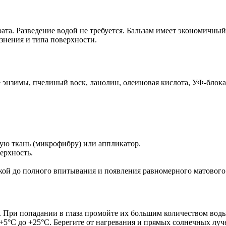
ата. Разведение водой не требуется. Бальзам имеет экономичный
язнения и типа поверхности.
энзимы, пчелиный воск, ланолин, олеиновая кислота, УФ-блокат
ую ткань (микрофибру) или аппликатор.
ерхность.
кой до полного впитывания и появления равномерного матового 
и. При попадании в глаза промойте их большим количеством воды
 +5°C до +25°C. Берегите от нагревания и прямых солнечных луч