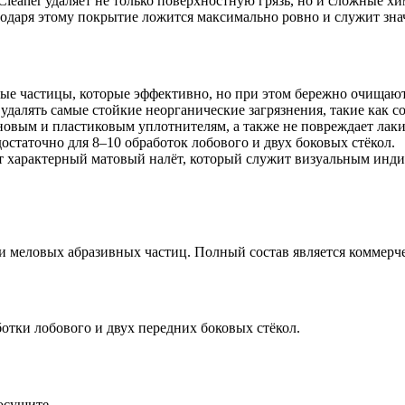
leaner удаляет не только поверхностную грязь, но и сложные хи
лагодаря этому покрытие ложится максимально ровно и служит зн
ные частицы, которые эффективно, но при этом бережно очищают
удалять самые стойкие неорганические загрязнения, такие как 
новым и пластиковым уплотнителям, а также не повреждает лак
статочно для 8–10 обработок лобового и двух боковых стёкол.
т характерный матовый налёт, который служит визуальным инди
и меловых абразивных частиц. Полный состав является коммерче
отки лобового и двух передних боковых стёкол.
осушите.