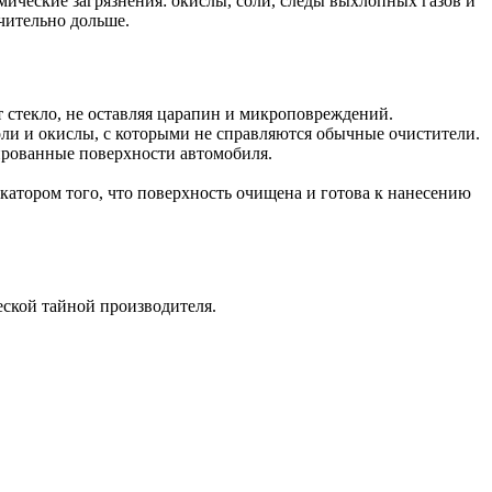
мические загрязнения: окислы, соли, следы выхлопных газов и
ачительно дольше.
 стекло, не оставляя царапин и микроповреждений.
соли и окислы, с которыми не справляются обычные очистители.
ированные поверхности автомобиля.
катором того, что поверхность очищена и готова к нанесению
ской тайной производителя.