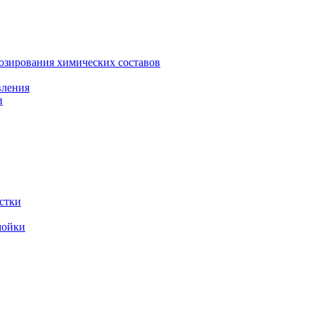
зирования химических составов
вления
и
стки
мойки