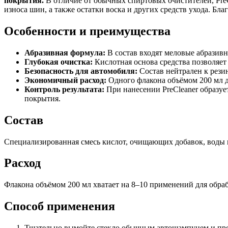
покрытия.
В отличие от обычных спиртовых очистителей, PreC
износа шин, а также остатки воска и других средств ухода. Б
Особенности и преимущества
Абразивная формула:
В состав входят меловые абразив
Глубокая очистка:
Кислотная основа средства позволяет 
Безопасность для автомобиля:
Состав нейтрален к рези
Экономичный расход:
Одного флакона объёмом 200 мл до
Контроль результата:
При нанесении PreCleaner образуе
покрытия.
Состав
Специализированная смесь кислот, очищающих добавок, воды 
Расход
Флакона объёмом 200 мл хватает на 8–10 применений для обраб
Способ применения
Тщательно вымойте стекло обычным автошампунем и пр