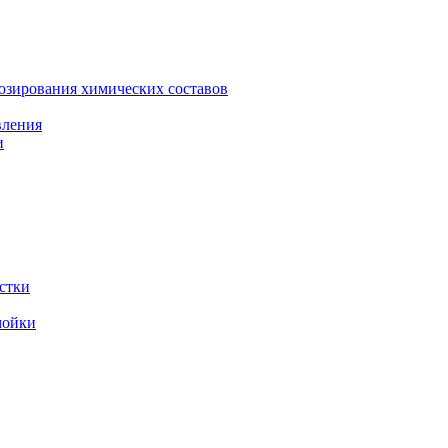
зирования химических составов
вления
и
стки
мойки