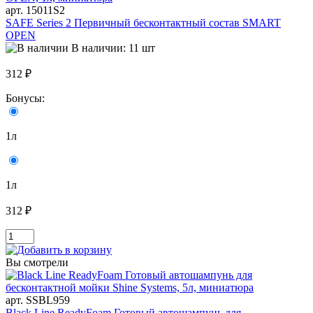
арт. 15011S2
SAFE Series 2 Первичный бесконтактный состав SMART
OPEN
В наличии: 11 шт
312 ₽
Бонусы:
1л
1л
312 ₽
Вы смотрели
арт. SSBL959
Black Line ReadyFoam Готовый автошампунь для