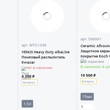
арт. 506001
арт. WTV.1438
Ceramic Allroun
Защитное кера
VENUS Heavy Duty AlkaLine
покрытие Koch 
Помповый распылитель
Kwazar
В наличии: 6 ш
Нет в наличии
19 500 ₽
4 200 ₽
Бонусы:
Бонусы:
75мл
1,5л