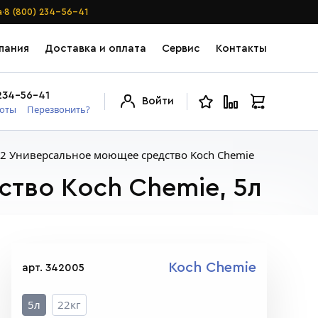
·
а
8 (800) 234-56-41
пания
Доставка и оплата
Сервис
Контакты
234-56-41
Войти
боты
Перезвонить?
O2 Универсальное моющее средство Koch Chemie
тво Koch Chemie, 5л
Koch Chemie
арт. 342005
5л
22кг