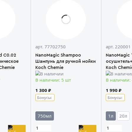
арт. 77702750
арт. 220001
d C0.02
NanoMagic Shampoo
NanoMagic
мическое
Шампунь для ручной мойки
осушитель
Chemie
Koch Chemie
Koch Chemi
т
В наличии: 5 шт
В наличии:
1 300 ₽
1 990 ₽
Бонусы:
Бонусы:
750мл
1л
20л