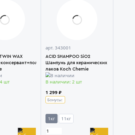
арт. 343001
 TWIN WAX
ACID SHAMPOO SiO2
+консервант+политура
Шампунь для керамических
e
лаков Koch Chemie
 4 шт
В наличии: 2 шт
1 299 ₽
Бонусы:
1кг
11кг