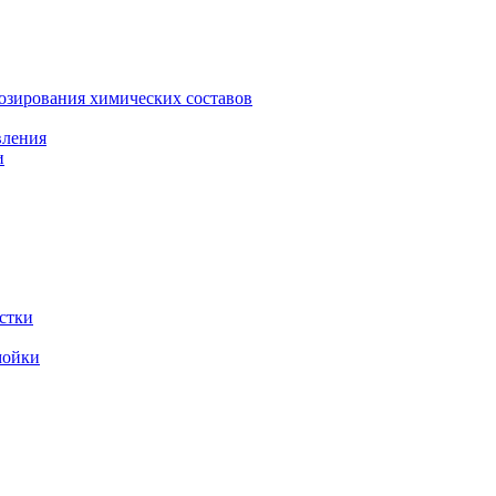
зирования химических составов
вления
и
стки
мойки