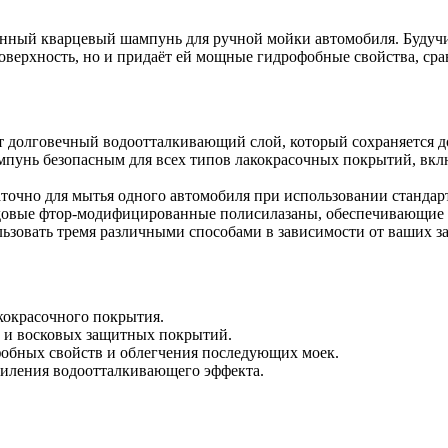
нный кварцевый шампунь для ручной мойки автомобиля. Будуч
поверхность, но и придаёт ей мощные гидрофобные свойства, ср
 долговечный водоотталкивающий слой, который сохраняется до
пунь безопасным для всех типов лакокрасочных покрытий, вклю
аточно для мытья одного автомобиля при использовании стандар
едовые фтор-модифицированные полисилазаны, обеспечивающие
зовать тремя различными способами в зависимости от ваших за
кокрасочного покрытия.
х и восковых защитных покрытий.
фобных свойств и облегчения последующих моек.
силения водоотталкивающего эффекта.