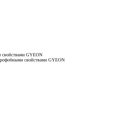
ми свойствами GYEON
гидрофобными свойствами GYEON