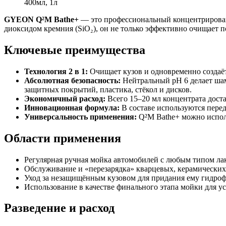
400мл, 1л
GYEON Q²M Bathe+
— это профессиональный концентрирова
диоксидом кремния (SiO₂), он не только эффективно очищает 
Ключевые преимущества
Технология 2 в 1:
Очищает кузов и одновременно создаёт
Абсолютная безопасность:
Нейтральный pH 6 делает шам
защитных покрытий, пластика, стёкол и дисков.
Экономичный расход:
Всего 15–20 мл концентрата дост
Инновационная формула:
В составе используются пер
Универсальность применения:
Q²M Bathe+ можно исполь
Области применения
Регулярная ручная мойка автомобилей с любым типом ла
Обслуживание и «перезарядка» кварцевых, керамически
Уход за незащищённым кузовом для придания ему гидро
Использование в качестве финального этапа мойки для у
Разведение и расход