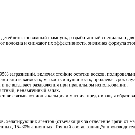
детейлинга энзимный шампунь, разработанный специально для 
ют волокна и снижают их эффективность, энзимная формула этог
95% загрязнений, включая стойкие остатки восков, полировальны
кани впитываемость, мягкость и пушистость, продлевая срок слу
ы и не вызывает раздражения при правильном использовании.
риятный, ненавязчивый запах.
ставе связывают ионы кальция и магния, предотвращая образова
, хелатирующих агентов (отвечающих за отделение грязи от мат
енных, 15–30% анионных. Точный состав защищён производител