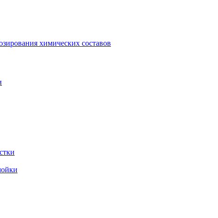
зирования химических составов
и
стки
мойки