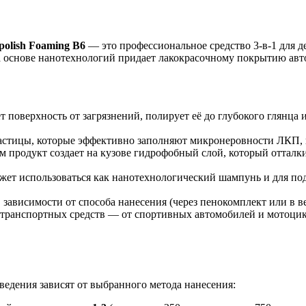
olish Foaming B6
— это профессиональное средство 3-в-1 для д
 основе нанотехнологий придает лакокрасочному покрытию авто
 поверхность от загрязнений, полирует её до глубокого глянца
стицы, которые эффективно заполняют микронеровности ЛКП, п
м продукт создает на кузове гидрофобный слой, который отталки
ожет использоваться как нанотехнологический шампунь и для п
В зависимости от способа нанесения (через пенокомплект или в в
в транспортных средств — от спортивных автомобилей и мотоцик
едения зависят от выбранного метода нанесения: