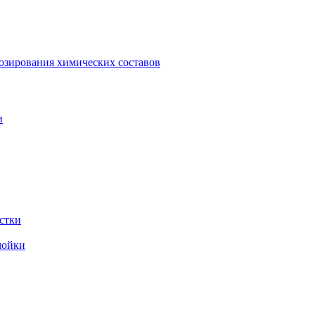
зирования химических составов
и
стки
мойки