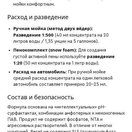
мойки комфортным.
Расход и разведение
Ручная мойка (метод двух вёдер):
Разведение 1:500
(40 мл концентрата на 20
литров воды / 1,35 унции на 5 галлонов).
Пенокомплект (snow foam):
Для создания
разведение
густой активной пены используйте
1:20
(50 мл концентрата на 1 литр воды).
Расход на автомобиль:
При ручной мойке
средний расход концентрата на один легковой
автомобиль составляет примерно 20-25 мл.
Состав и безопасность
Формула основана на «интеллектуальных» pH-
сурфактантах, комбинации амфотерных и неионогенных
ПАВ. Продукт не содержит фосфатов, NTA и
агрессивных растворителей. В отличие от многих
шампуней, Reset не содержит SLS (лаурилсульфата