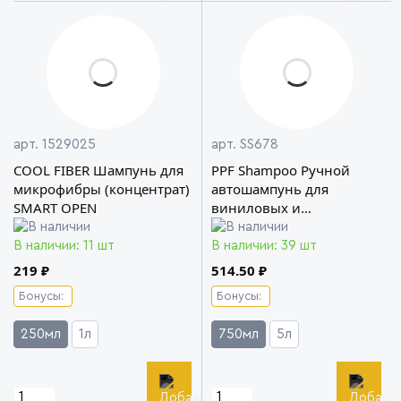
арт. 1529025
арт. SS678
COOL FIBER Шампунь для
PPF Shampoo Ручной
микрофибры (концентрат)
автошампунь для
SMART OPEN
виниловых и
полиуретановых плёнок
Shine Systems
В наличии: 11 шт
В наличии: 39 шт
219 ₽
514.50 ₽
Бонусы:
Бонусы:
250мл
1л
750мл
5л