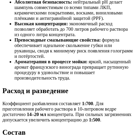
Абсолютная безопасность:
нейтральный pH делает
шампунь совместимым со всеми типами ЛКП,
керамическими покрытиями, восками, виниловыми
плёнками и антигравийной защитой (PPF).
Высокая концентрация:
экономичный расход
позволяет обработать до 700 литров рабочего раствора
из одного литра концентрата.
Превосходные смазывающие свойства:
формула
обеспечивает идеальное скольжение губки или
рукавицы, сводя к минимуму риск появления голограмм
и потёртостей.
Ароматерапия в процессе мойки:
яркий, насыщенный
аромат французского винограда превращает рутинную
процедуру в удовольствие и повышает
производительность труда.
Расход и разведение
Коэффициент разбавления составляет
1:700
. Для
приготовления рабочего раствора в 10-литровом ведре
достаточно
14–20 мл
концентрата. При сильных загрязнениях
допускается увеличить концентрацию до
1:500
.
Состав