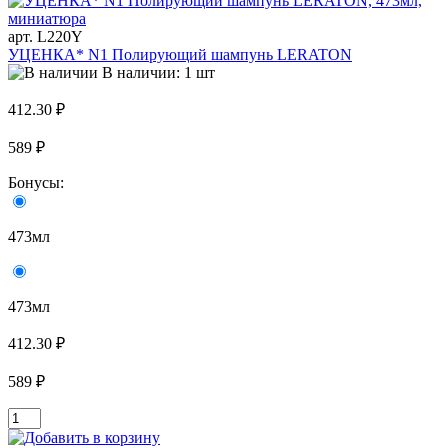
арт. L220Y
УЦЕНКА* N1 Полирующий шампунь LERATON
В наличии: 1 шт
412.30 ₽
589 ₽
Бонусы:
473мл
473мл
412.30 ₽
589 ₽