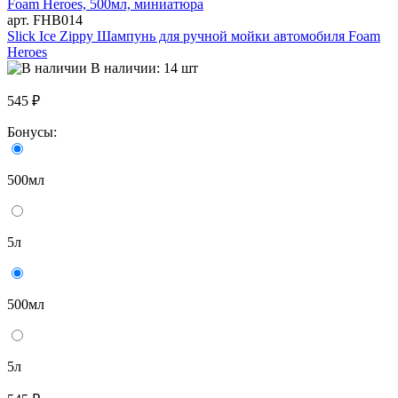
арт. FHB014
Slick Ice Zippy Шампунь для ручной мойки автомобиля Foam
Heroes
В наличии: 14 шт
545 ₽
Бонусы:
500мл
5л
500мл
5л