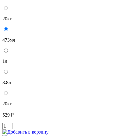
20кг
473мл
1л
3.8л
20кг
529 ₽