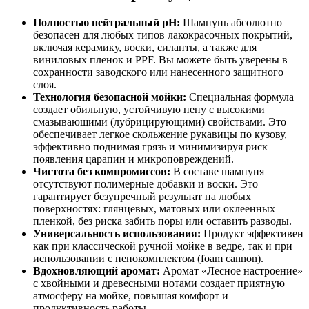
Полностью нейтральный pH:
Шампунь абсолютно
безопасен для любых типов лакокрасочных покрытий,
включая керамику, воски, силанты, а также для
виниловых пленок и PPF. Вы можете быть уверены в
сохранности заводского или нанесенного защитного
слоя.
Технология безопасной мойки:
Специальная формула
создает обильную, устойчивую пену с высокими
смазывающими (лубрицирующими) свойствами. Это
обеспечивает легкое скольжение рукавицы по кузову,
эффективно поднимая грязь и минимизируя риск
появления царапин и микроповреждений.
Чистота без компромиссов:
В составе шампуня
отсутствуют полимерные добавки и воски. Это
гарантирует безупречный результат на любых
поверхностях: глянцевых, матовых или оклеенных
пленкой, без риска забить поры или оставить разводы.
Универсальность использования:
Продукт эффективен
как при классической ручной мойке в ведре, так и при
использовании с пенокомплектом (foam cannon).
Вдохновляющий аромат:
Аромат «Лесное настроение»
с хвойными и древесными нотами создает приятную
атмосферу на мойке, повышая комфорт и
продуктивность работы.