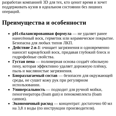
разработан компанией 3D для тех, кто ценит время и хочет
поддерживать кузов в идеальном состоянии без лишних
операций.
Преимущества и особенности
pH-сбалансированная формула
— не удаляет ранее
нанесённый воск, герметик или керамическое покрытие.
Безопасна для любых типов ЛКП.
Действие 2-в-1
: очищает загрязнения и одновременно
наносит карнаубский воск, придавая глубокий блеск и
гидрофобные свойства.
Густая пена
— полимерная основа создаёт обильную
пену, которая эффективно удаляет дорожную плёнку,
пыль и маслянистые загрязнения.
Биоразлагаемый состав
— безопасен для окружающей
среды, не сушит кожу рук при регулярном
использовании.
Универсальность
— подходит для ручной мойки,
пеногенератора (foam gun) и пенокомплекта (foam
cannon).
Экономичный расход
— концентрат: достаточно 60 мл
на 3,8 л воды (по инструкции производителя).