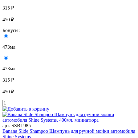
315 ₽
450 ₽
Бонусы:
473мл
473мл
315 ₽
450 ₽
арт. SSBL985
Banana Slide Shampoo Шампунь для ручной мойки автомобиля
Shine Systems