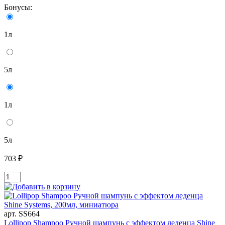
Бонусы:
1л
5л
1л
5л
703 ₽
арт. SS664
Lollipop Shampoo Ручной шампунь с эффектом леденца Shine