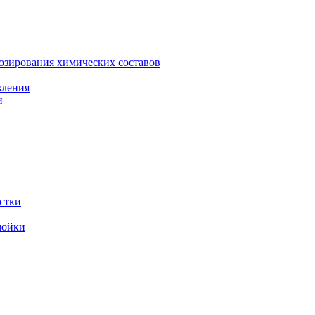
зирования химических составов
вления
и
стки
мойки