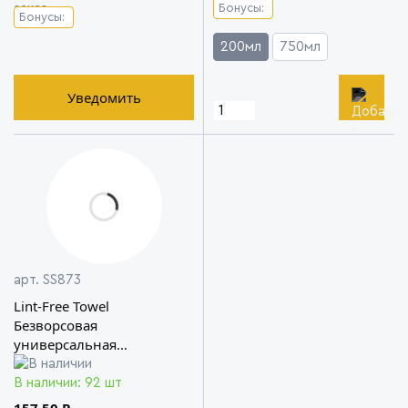
Бонусы:
Бонусы:
200мл
750мл
Уведомить
арт. SS873
Lint-Free Towel
Безворсовая
универсальная
микрофибра стрейч Shine
Systems
В наличии: 92 шт