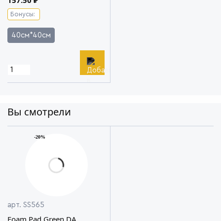
157.50 ₽
Бонусы:
40см*40см
Вы смотрели
-20%
арт. SS565
Foam Pad Green DA