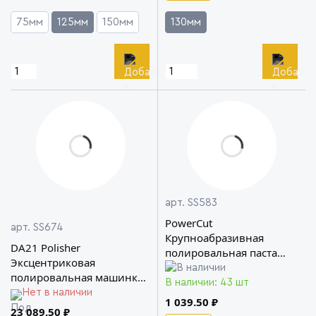
75мм
125мм
150мм
130мм
арт. SS583
PowerCut
арт. SS674
Крупноабразивная
DA21 Polisher
полировальная паста
Эксцентриковая
Shine Systems
полировальная машинка
В наличии: 43 шт
Shine Systems
Нет в наличии
1 039.50 ₽
23 089.50 ₽