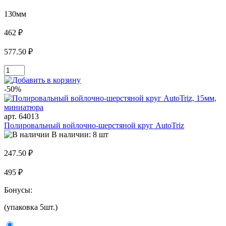
130мм
462 ₽
577.50 ₽
-50%
арт. 64013
Полировальный войлочно-шерстяной круг AutoTriz
В наличии: 8 шт
247.50 ₽
495 ₽
Бонусы:
(упаковка 5шт.)