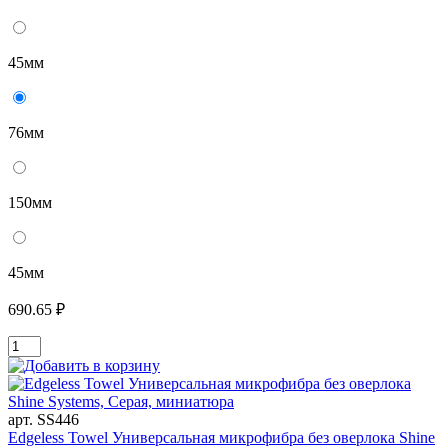
45мм
76мм
150мм
45мм
690.65 ₽
арт. SS446
Edgeless Towel Универсальная микрофибра без оверлока Shine