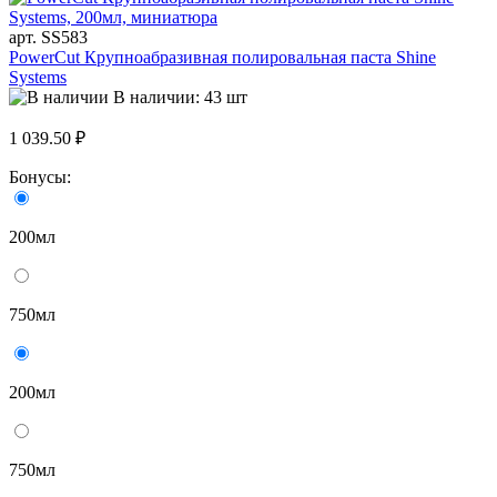
арт. SS583
PowerCut Крупноабразивная полировальная паста Shine
Systems
В наличии: 43 шт
1 039.50 ₽
Бонусы:
200мл
750мл
200мл
750мл