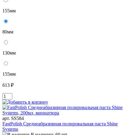
155мм
80мм
130мм
155мм
613 ₽
арт. SS584
FastPolish Среднеабразивная полировальная паста Shine
Systems
В наличии: 60 шт