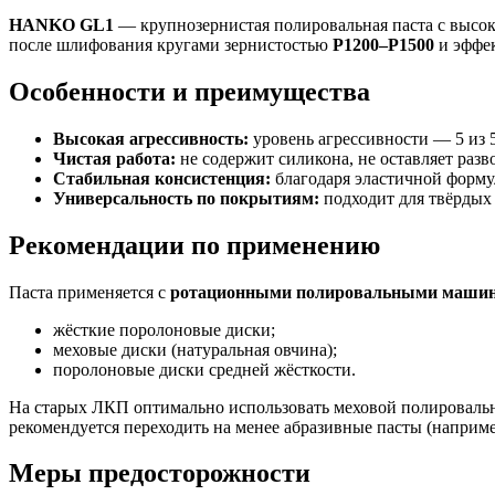
HANKO GL1
— крупнозернистая полировальная паста с высок
после шлифования кругами зернистостью
P1200–P1500
и эффек
Особенности и преимущества
Высокая агрессивность:
уровень агрессивности — 5 из 
Чистая работа:
не содержит силикона, не оставляет разв
Стабильная консистенция:
благодаря эластичной формул
Универсальность по покрытиям:
подходит для твёрдых 
Рекомендации по применению
Паста применяется с
ротационными полировальными маши
жёсткие поролоновые диски;
меховые диски (натуральная овчина);
поролоновые диски средней жёсткости.
На старых ЛКП оптимально использовать меховой полироваль
рекомендуется переходить на менее абразивные пасты (напри
Меры предосторожности