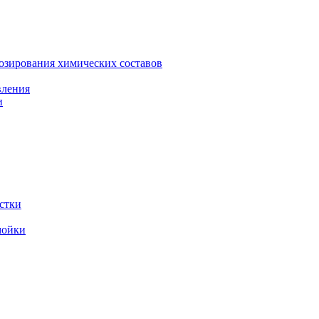
зирования химических составов
вления
и
стки
мойки