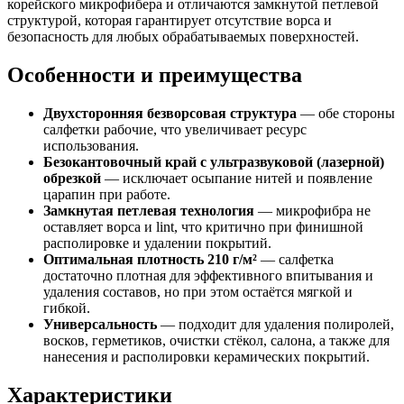
корейского микрофибера и отличаются замкнутой петлевой
структурой, которая гарантирует отсутствие ворса и
безопасность для любых обрабатываемых поверхностей.
Особенности и преимущества
Двухсторонняя безворсовая структура
— обе стороны
салфетки рабочие, что увеличивает ресурс
использования.
Безокантовочный край с ультразвуковой (лазерной)
обрезкой
— исключает осыпание нитей и появление
царапин при работе.
Замкнутая петлевая технология
— микрофибра не
оставляет ворса и lint, что критично при финишной
располировке и удалении покрытий.
Оптимальная плотность 210 г/м²
— салфетка
достаточно плотная для эффективного впитывания и
удаления составов, но при этом остаётся мягкой и
гибкой.
Универсальность
— подходит для удаления полиролей,
восков, герметиков, очистки стёкол, салона, а также для
нанесения и располировки керамических покрытий.
Характеристики