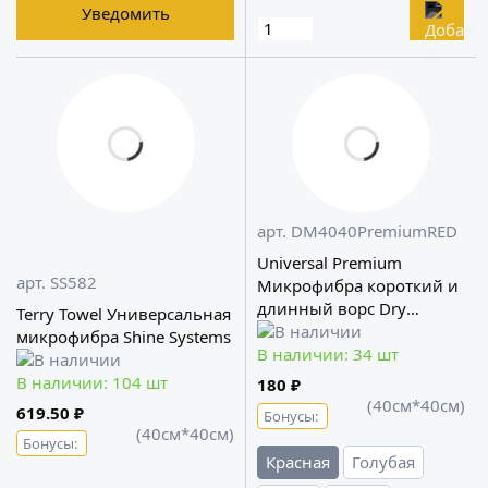
Уведомить
арт. DM4040PremiumRED
Universal Premium
арт. SS582
Микрофибра короткий и
длинный ворс Dry
Terry Towel Универсальная
Monster
микрофибра Shine Systems
В наличии: 34 шт
В наличии: 104 шт
180 ₽
(40см*40см)
619.50 ₽
Бонусы:
(40см*40см)
Бонусы:
Красная
Голубая