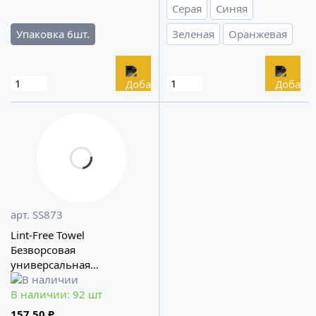
Серая
Синяя
Упаковка 6шт.
Зеленая
Оранжевая
арт. SS873
Lint-Free Towel
Безворсовая
универсальная
микрофибра стрейч Shine
Systems
В наличии: 92 шт
157.50 ₽