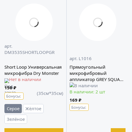
арт.
DM3535SHORTLOOPGR
арт. L1016
Short Loop Универсальная
Прямоугольный
микрофибра Dry Monster
микрофибровый
Нет в наличии
аппликатор GREY SQUARE
LERATON
150 ₽
В наличии: 2 шт
(35см*35см)
Бонусы:
169 ₽
Бонусы:
Серое
Жёлтое
Зелёное