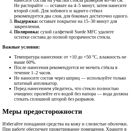
нанесите состав на участки стекла размером 40×40 см.
Не растирайте — оставьте на 4–5 минут, затем нанесите
второй слой. Для лобового и заднего стёкол
рекомендуется два слоя, для боковых достаточно одного.
Выдержка:
оставьте покрытие на 15–30 минут для
закрепления.
Полировка:
сухой салфеткой Suede MFC удалите
остатки состава до полной прозрачности стекла.
Важные условия:
Температура нанесения: от +10 до +50 °C, влажность не
выше 60%.
После нанесения рекомендуется не мочить стёкла в
течение 1–2 часов.
Не наносите состав через шприц — используйте только
штатный аппликатор.
Перед нанесением убедитесь, что стекло полностью
очищено: пролейте его водой без напора — вода должна
стекать сплошной шторой без разрывов.
Меры предосторожности
Избегайте попадания средства на кожу и слизистые оболочки.
При работе обеспечьте проветривание помещения. Храните в