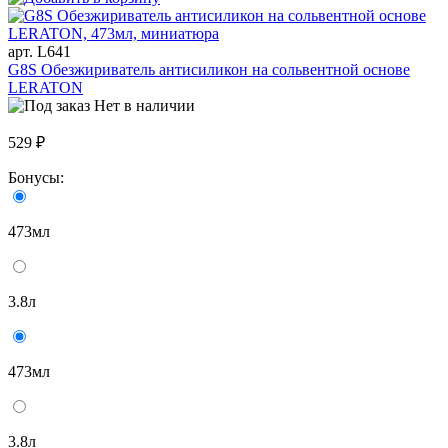
арт. L641
G8S Обезжириватель антисиликон на сольвентной основе
LERATON
Нет в наличии
529 ₽
Бонусы:
473мл
3.8л
473мл
3.8л