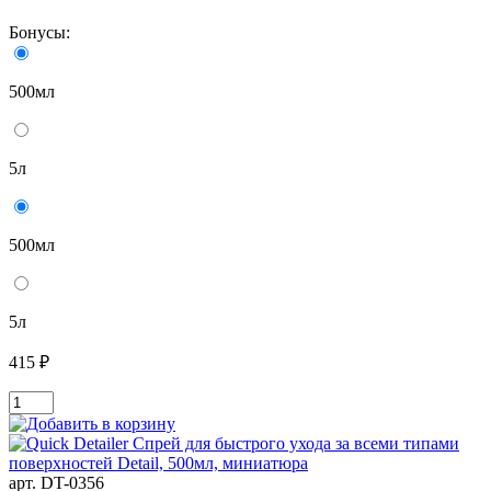
Бонусы:
500мл
5л
500мл
5л
415 ₽
арт. DT-0356